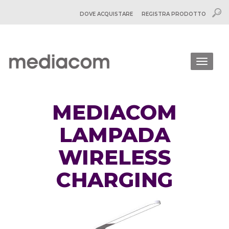
DOVE ACQUISTARE
REGISTRA PRODOTTO
Togg
navig
MEDIACOM
LAMPADA
WIRELESS
CHARGING