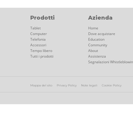
Prodotti
Azienda
Tablet
Home
Computer
Dove acquistare
Telefonia
Education
Accessori
Community
Tempo libero
About
Tutti i prodotti
Assistenza
Segnalazioni Whistleblowi
Mappa del sito
Privacy Policy
Note legali
Cookie Policy